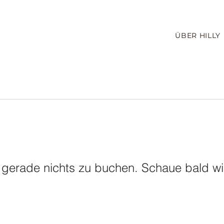
ÜBER HILLY
Wide
akt
Instagram
Impressum
Datenschutz
AGB
s gerade nichts zu buchen. Schaue bald wi
HILLY GIESELER
photography